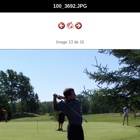
100_3692.JPG
Image 13 de 16